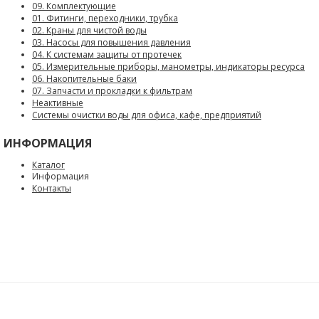
09. Комплектующие
01. Фитинги, переходники, трубка
02. Краны для чистой воды
03. Насосы для повышения давления
04. К системам защиты от протечек
05. Измерительные приборы, манометры, индикаторы ресурса
06. Накопительные баки
07. Запчасти и прокладки к фильтрам
Неактивные
Системы очистки воды для офиса, кафе, предприятий
ИНФОРМАЦИЯ
Каталог
Информация
Контакты