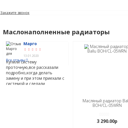
Закажите звонок
Маслонаполненные радиаторы
Марго
Майя
Олег
Елена
(4)
ОТЗЫВЫ
13.01.2020
27.12.2019
01.12.2019
01.12.2019
Все отзывы
Купили систему
проточную,все рассказали
подробно,когда делать
замену и при этом приехали с
системой и сделали
установку.Мастер установил
все чисто и аккуратно.
Масляный радиатор Bal
BOH/CL-05WRN
3 290.00р