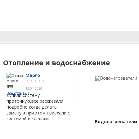
Отопление и водоснабжение
Марго
Майя
Олег
Елена
(4)
ОТЗЫВЫ
13.01.2020
27.12.2019
01.12.2019
01.12.2019
Все отзывы
Купили систему
проточную,все рассказали
подробно,когда делать
замену и при этом приехали с
системой и сделали
Водонагреватели
установку.Мастер установил
все чисто и аккуратно.