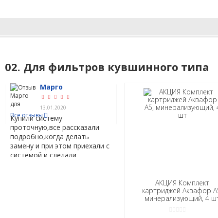
02. Для фильтров кувшинного типа
Марго
Майя
Олег
Елена
(4)
ОТЗЫВЫ
13.01.2020
27.12.2019
01.12.2019
01.12.2019
Все отзывы
Купили систему
проточную,все рассказали
подробно,когда делать
замену и при этом приехали с
системой и сделали
установку.Мастер установил
все чисто и аккуратно.
АКЦИЯ Комплект
картриджей Аквафор А
минерализующий, 4 ш